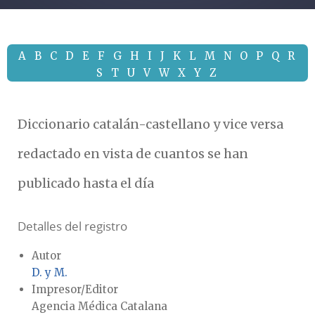
A
B
C
D
E
F
G
H
I
J
K
L
M
N
O
P
Q
R
S
T
U
V
W
X
Y
Z
Diccionario catalán-castellano y vice versa
redactado en vista de cuantos se han
publicado hasta el día
Detalles del registro
Autor
D. y M.
Impresor/Editor
Agencia Médica Catalana