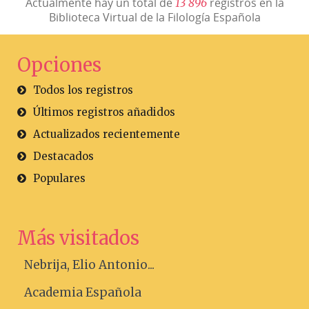
Actualmente hay un total de
registros en la
1
3
8
9
6
Biblioteca Virtual de la Filología Española
Opciones
Todos los registros
Últimos registros añadidos
Actualizados recientemente
Destacados
Populares
Más visitados
Nebrija, Elio Antonio...
Academia Española