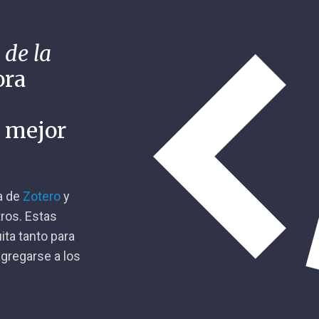
 de la
ora
n mejor
ca de
Zotero
y
tros. Estas
ita tanto para
gregarse a los