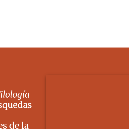
Filología
squedas
s de la