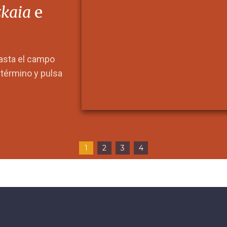
zkaia
e
hasta el campo
l término y pulsa
1
2
3
4