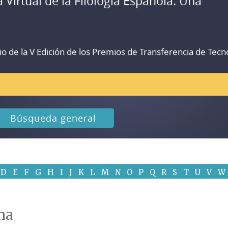
a Virtual de la Filología Española. Una
io de la V Edición de los Premios de Transferencia de Tecn
Búsqueda general
D
E
F
G
H
I
J
K
L
M
N
O
P
Q
R
S
T
U
V
W
na