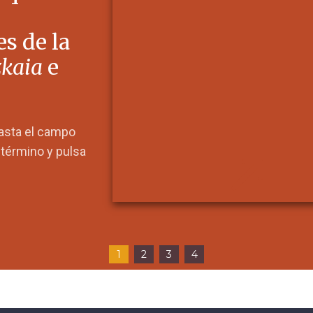
s de la
zkaia
e
hasta el campo
l término y pulsa
1
2
3
4