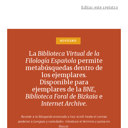
Editar este registro
NOVEDAD
La
Biblioteca Virtual de la
Filología Española
permite
metabúsquedas dentro de
los ejemplares.
Disponible para
ejemplares de la
BNE
,
Biblioteca Foral de Bizkaia
e
Internet Archive
.
Búsqueda avanzada
Accede a la
y haz scroll hasta el campo
Lenguas y variedades
posterior a
. Introduce el término y pulsa en
Buscar
.