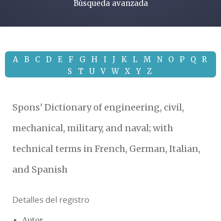
Búsqueda avanzada
A
B
C
D
E
F
G
H
I
J
K
L
M
N
O
P
Q
R
S
T
U
V
W
X
Y
Z
Spons' Dictionary of engineering, civil,
mechanical, military, and naval; with
technical terms in French, German, Italian,
and Spanish
Detalles del registro
Autor