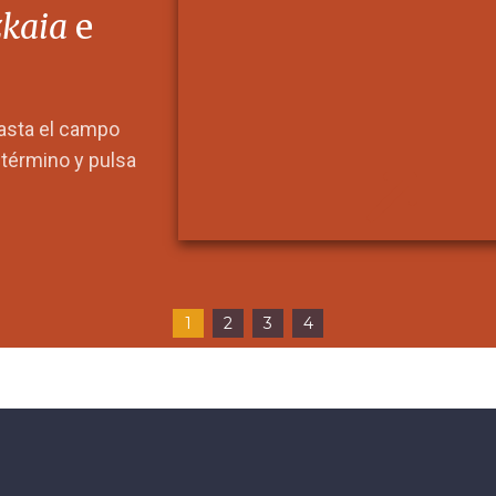
zkaia
e
hasta el campo
l término y pulsa
1
2
3
4