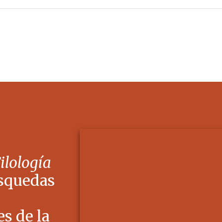
Filología
squedas
s de la