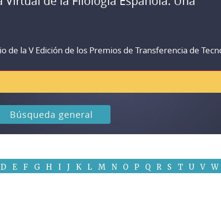
a Virtual de la Filología Española. Una
io de la V Edición de los Premios de Transferencia de Tecn
Búsqueda general
D
E
F
G
H
I
J
K
L
M
N
O
P
Q
R
S
T
U
V
W