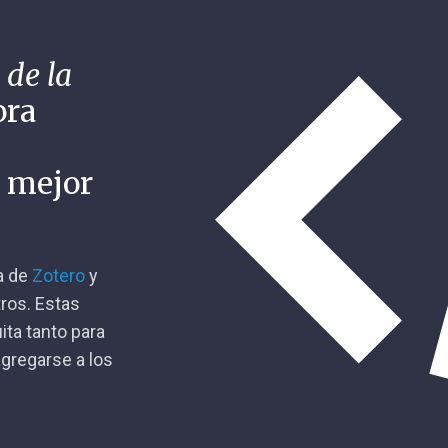
 de la
ora
n mejor
ca de
Zotero
y
tros. Estas
ita tanto para
gregarse a los