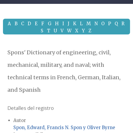
A
B
C
D
E
F
G
H
I
J
K
L
M
N
O
P
Q
R
S
T
U
V
W
X
Y
Z
Spons' Dictionary of engineering, civil,
mechanical, military, and naval; with
technical terms in French, German, Italian,
and Spanish
Detalles del registro
Autor
Spon, Edward, Francis N. Spon y Oliver Byrne