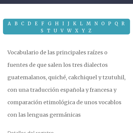
A
B
C
D
E
F
G
H
I
J
K
L
M
N
O
P
Q
R
S
T
U
V
W
X
Y
Z
Vocabulario de las principales raízes o
fuentes de que salen los tres dialectos
guatemalanos, quiché, cakchiquel y tzutuhil,
con una traducción española y francesa y
comparación etimológica de unos vocablos
con las lenguas germánicas