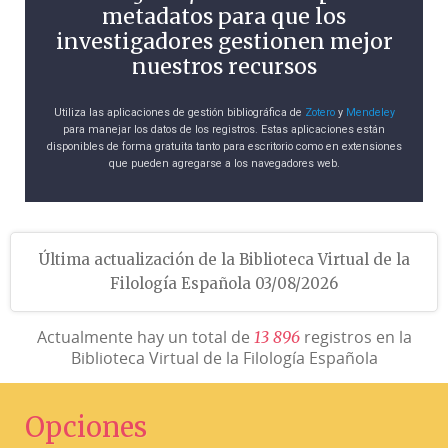
metadatos para que los
investigadores gestionen mejor
nuestros recursos
Utiliza las aplicaciones de gestión bibliográfica de
Zotero
y
Mendeley
para manejar los datos de los registros. Estas aplicaciones están
disponibles de forma gratuita tanto para escritorio como en extensiones
que pueden agregarse a los navegadores web.
Última actualización de la Biblioteca Virtual de la
Filología Española 03/08/2026
Actualmente hay un total de
registros en la
1
3
8
9
6
Biblioteca Virtual de la Filología Española
Opciones