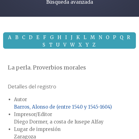
Búsqueda avanzada
A
B
C
D
E
F
G
H
I
J
K
L
M
N
O
P
Q
R
S
T
U
V
W
X
Y
Z
La perla. Proverbios morales
Detalles del registro
Autor
Barros, Alonso de (entre 1540 y 1545-1604)
Impresor/Editor
Diego Dormer, a costa de Iusepe Alfay
Lugar de impresión
Zaragoza