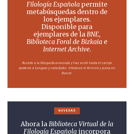
Filología Española
permite
metabúsquedas dentro de
los ejemplares.
Disponible para
ejemplares de la
BNE
,
Biblioteca Foral de Bizkaia
e
Internet Archive
.
Búsqueda avanzada
Accede a la
y haz scroll hasta el campo
Lenguas y variedades
posterior a
. Introduce el término y pulsa en
Buscar
.
NOVEDAD
Ahora la
Biblioteca Virtual de la
Filología Española
incorpora