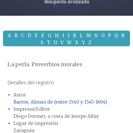
Búsqueda avanzada
A
B
C
D
E
F
G
H
I
J
K
L
M
N
O
P
Q
R
S
T
U
V
W
X
Y
Z
La perla. Proverbios morales
Detalles del registro
Autor
Barros, Alonso de (entre 1540 y 1545-1604)
Impresor/Editor
Diego Dormer, a costa de Iusepe Alfay
Lugar de impresión
Zaragoza