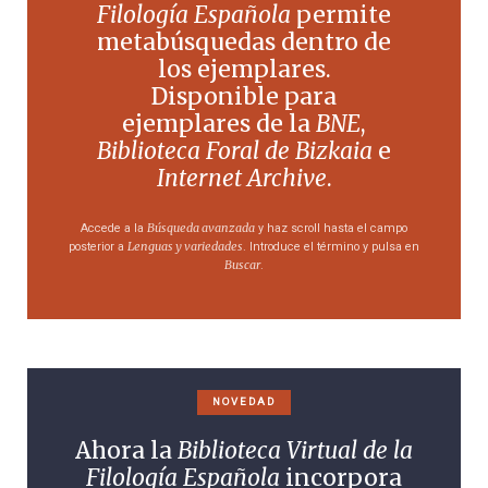
Filología Española
permite
metabúsquedas dentro de
los ejemplares.
Disponible para
ejemplares de la
BNE
,
Biblioteca Foral de Bizkaia
e
Internet Archive
.
Búsqueda avanzada
Accede a la
y haz scroll hasta el campo
Lenguas y variedades
posterior a
. Introduce el término y pulsa en
Buscar
.
NOVEDAD
Ahora la
Biblioteca Virtual de la
Filología Española
incorpora