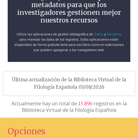
metadatos para que los
investigadores gestionen mejor
nuestros recursos
Utiliza las aplicaciones de gestión bibliográfica de
Zotero
y
Mendeley
para manejar los datos de los registros. Estas aplicaciones están
disponibles de forma gratuita tanto para escritorio como en extensiones
que pueden agregarse a los navegadores web.
Última actualización de la Biblioteca Virtual de la
Filología Española 03/08/2026
Actualmente hay un total de
registros en la
1
3
8
9
6
Biblioteca Virtual de la Filología Española
Opciones