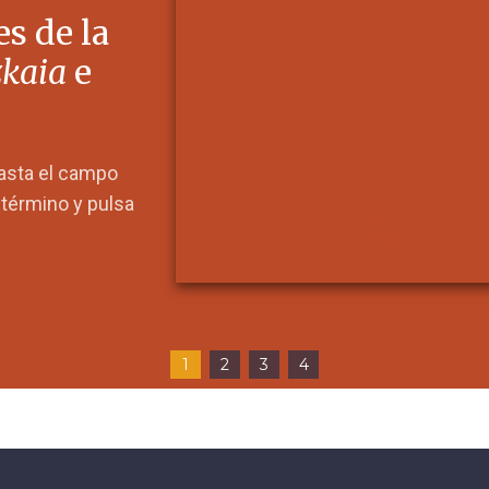
s de la
zkaia
e
hasta el campo
l término y pulsa
1
2
3
4