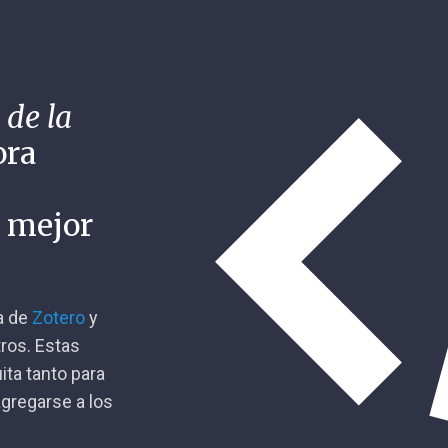
 de la
ora
n mejor
ca de
Zotero
y
tros. Estas
ita tanto para
gregarse a los