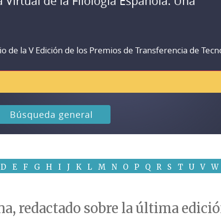
a Virtual de la Filología Española. Una
io de la V Edición de los Premios de Transferencia de Tecn
Búsqueda general
D
E
F
G
H
I
J
K
L
M
N
O
P
Q
R
S
T
U
V
W
na, redactado sobre la última edició