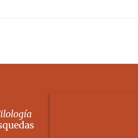
Filología
squedas