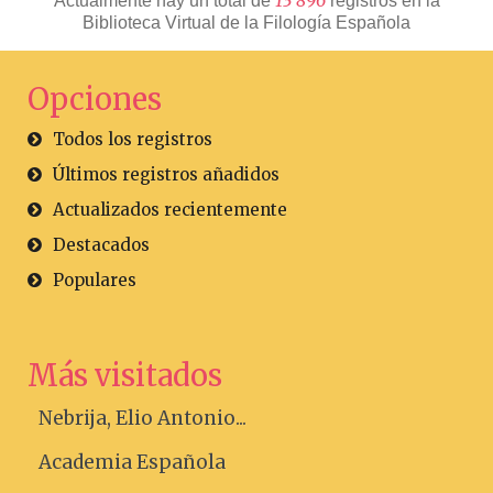
1
3
8
9
6
Actualmente hay un total de
registros en la
Biblioteca Virtual de la Filología Española
Opciones
Todos los registros
Últimos registros añadidos
Actualizados recientemente
Destacados
Populares
Más visitados
Nebrija, Elio Antonio...
Academia Española