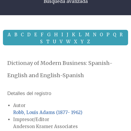
Búsqueda avanzada
A
B
C
D
E
F
G
H
I
J
K
L
M
N
O
P
Q
R
S
T
U
V
W
X
Y
Z
Dictionay of Modern Business: Spanish-
English and English-Spanish
Detalles del registro
Autor
Robb, Louis Adams (1877- 1962)
Impresor/Editor
Anderson Kramer Associates