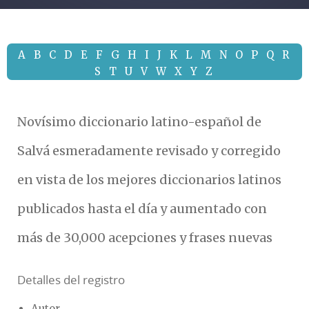
A
B
C
D
E
F
G
H
I
J
K
L
M
N
O
P
Q
R
S
T
U
V
W
X
Y
Z
Novísimo diccionario latino-español de
Salvá esmeradamente revisado y corregido
en vista de los mejores diccionarios latinos
publicados hasta el día y aumentado con
más de 30,000 acepciones y frases nuevas
Detalles del registro
Autor