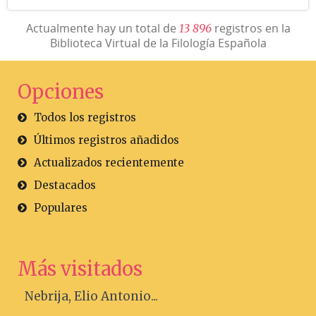
Actualmente hay un total de
registros en la
1
3
8
9
6
Biblioteca Virtual de la Filología Española
Opciones
Todos los registros
Últimos registros añadidos
Actualizados recientemente
Destacados
Populares
Más visitados
Nebrija, Elio Antonio...