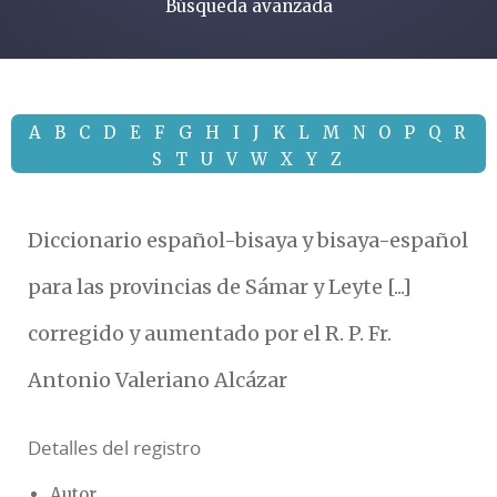
Búsqueda avanzada
A
B
C
D
E
F
G
H
I
J
K
L
M
N
O
P
Q
R
S
T
U
V
W
X
Y
Z
Diccionario español-bisaya y bisaya-español
para las provincias de Sámar y Leyte [...]
corregido y aumentado por el R. P. Fr.
Antonio Valeriano Alcázar
Detalles del registro
Autor