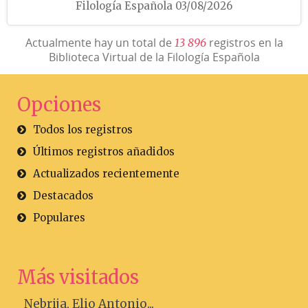
Filología Española 03/08/2026
Actualmente hay un total de
registros en la
1
3
8
9
6
Biblioteca Virtual de la Filología Española
Opciones
Todos los registros
Últimos registros añadidos
Actualizados recientemente
Destacados
Populares
Más visitados
Nebrija, Elio Antonio...