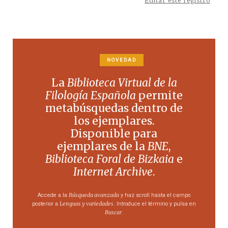
Editar este registro
NOVEDAD
La
Biblioteca Virtual de la
Filología Española
permite
metabúsquedas dentro de
los ejemplares.
Disponible para
ejemplares de la
BNE
,
Biblioteca Foral de Bizkaia
e
Internet Archive
.
Búsqueda avanzada
Accede a la
y haz scroll hasta el campo
Lenguas y variedades
posterior a
. Introduce el término y pulsa en
Buscar
.