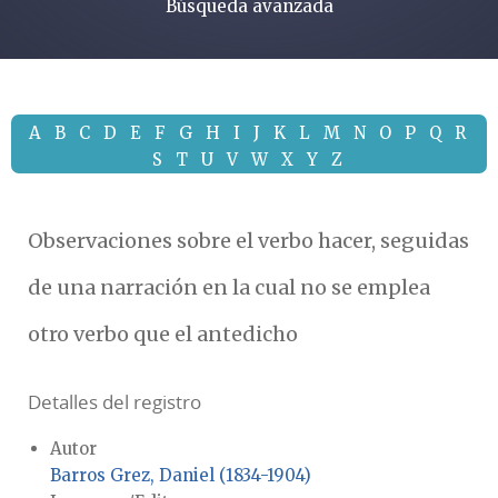
Búsqueda avanzada
A
B
C
D
E
F
G
H
I
J
K
L
M
N
O
P
Q
R
S
T
U
V
W
X
Y
Z
Observaciones sobre el verbo hacer, seguidas
de una narración en la cual no se emplea
otro verbo que el antedicho
Detalles del registro
Autor
Barros Grez, Daniel (1834-1904)