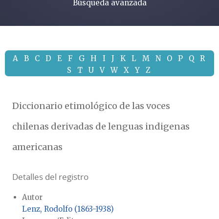
Búsqueda avanzada
A
B
C
D
E
F
G
H
I
J
K
L
M
N
O
P
Q
R
S
T
U
V
W
X
Y
Z
Diccionario etimológico de las voces
chilenas derivadas de lenguas indigenas
americanas
Detalles del registro
Autor
Lenz, Rodolfo (1863-1938)