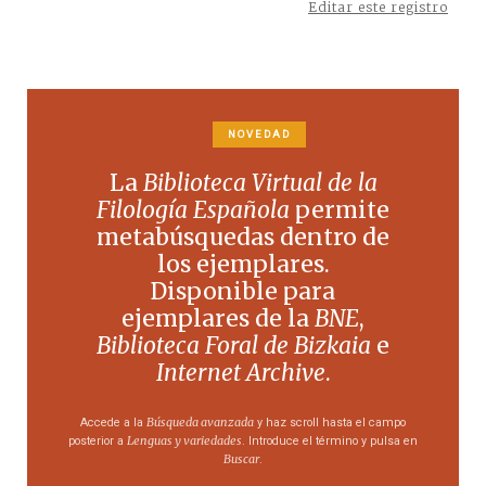
Editar este registro
NOVEDAD
La
Biblioteca Virtual de la
Filología Española
permite
metabúsquedas dentro de
los ejemplares.
Disponible para
ejemplares de la
BNE
,
Biblioteca Foral de Bizkaia
e
Internet Archive
.
Búsqueda avanzada
Accede a la
y haz scroll hasta el campo
Lenguas y variedades
posterior a
. Introduce el término y pulsa en
Buscar
.