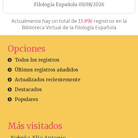
Filología Española 03/08/2026
Actualmente hay un total de
registros en la
1
3
8
9
6
Biblioteca Virtual de la Filología Española
Opciones
Todos los registros
Últimos registros añadidos
Actualizados recientemente
Destacados
Populares
Más visitados