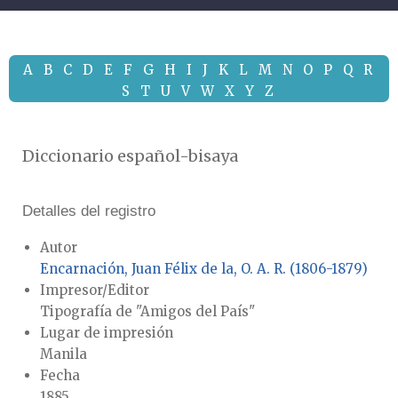
A
B
C
D
E
F
G
H
I
J
K
L
M
N
O
P
Q
R
S
T
U
V
W
X
Y
Z
Diccionario español-bisaya
Detalles del registro
Autor
Encarnación, Juan Félix de la, O. A. R. (1806-1879)
Impresor/Editor
Tipografía de "Amigos del País"
Lugar de impresión
Manila
Fecha
1885