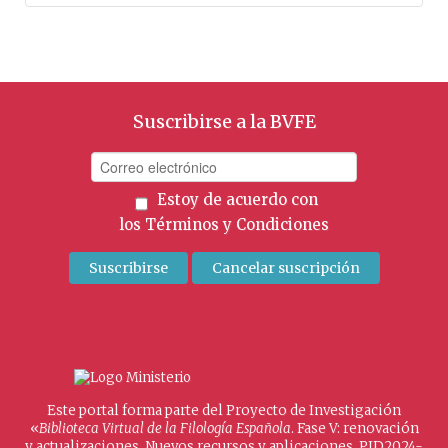
Suscribirse a la BVFE
Estoy de acuerdo con
los
Términos y Condiciones
Este portal forma parte del Proyecto de Investigación
«
Biblioteca Virtual de la Filología Española
. Fase V: renovación
y actualizaciones. Nuevos recursos y aplicaciones. PID2024-