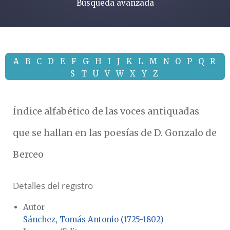
Búsqueda avanzada
A
B
C
D
E
F
G
H
I
J
K
L
M
N
O
P
Q
R
S
T
U
V
W
X
Y
Z
Índice alfabético de las voces antiquadas
que se hallan en las poesías de D. Gonzalo de
Berceo
Detalles del registro
Autor
Sánchez, Tomás Antonio (1725-1802)