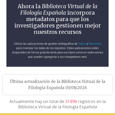
Ahora la
Biblioteca Virtual de la
Filología Española
incorpora
metadatos para que los
investigadores gestionen mejor
nuestros recursos
Utiliza las aplicaciones de gestión bibliográfica de
Zotero
y
Mendeley
para manejar los datos de los registros. Estas aplicaciones están
disponibles de forma gratuita tanto para escritorio como en extensiones
que pueden agregarse a los navegadores web.
Última actualización de la Biblioteca Virtual de la
Filología Española 03/08/2026
Actualmente hay un total de
registros en la
1
3
8
9
6
Biblioteca Virtual de la Filología Española