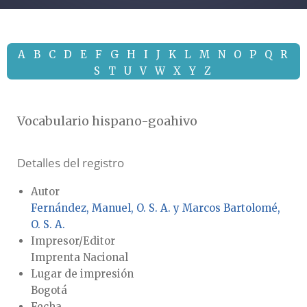
A
B
C
D
E
F
G
H
I
J
K
L
M
N
O
P
Q
R
S
T
U
V
W
X
Y
Z
Vocabulario hispano-goahivo
Detalles del registro
Autor
Fernández, Manuel, O. S. A. y Marcos Bartolomé,
O. S. A.
Impresor/Editor
Imprenta Nacional
Lugar de impresión
Bogotá
Fecha