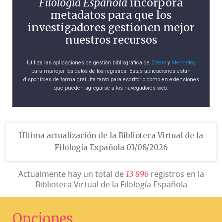
Filología Española
incorpora
metadatos para que los
investigadores gestionen mejor
nuestros recursos
Utiliza las aplicaciones de gestión bibliográfica de
Zotero
y
Mendeley
para manejar los datos de los registros. Estas aplicaciones están
disponibles de forma gratuita tanto para escritorio como en extensiones
que pueden agregarse a los navegadores web.
Última actualización de la Biblioteca Virtual de la
Filología Española 03/08/2026
Actualmente hay un total de
registros en la
1
3
8
9
6
Biblioteca Virtual de la Filología Española
Opciones