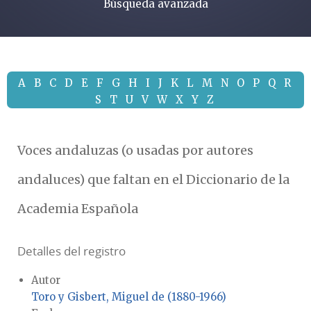
Búsqueda avanzada
A
B
C
D
E
F
G
H
I
J
K
L
M
N
O
P
Q
R
S
T
U
V
W
X
Y
Z
Voces andaluzas (o usadas por autores
andaluces) que faltan en el Diccionario de la
Academia Española
Detalles del registro
Autor
Toro y Gisbert, Miguel de (1880-1966)