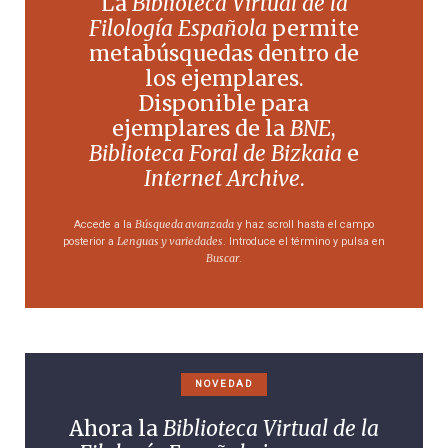
La
Biblioteca Virtual de la
Filología Española
permite
metabúsquedas dentro de
los ejemplares.
Disponible para
ejemplares de la
BNE
,
Biblioteca Foral de Bizkaia
e
Internet Archive
.
Búsqueda avanzada
Accede a la
y haz scroll hasta el campo
Lenguas y variedades
posterior a
. Introduce el término y pulsa en
Buscar
.
NOVEDAD
Ahora la
Biblioteca Virtual de la