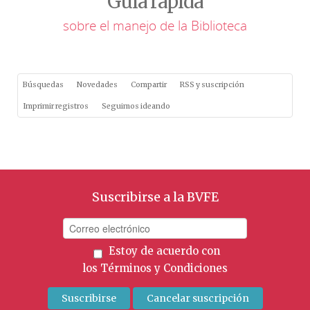
Guía rápida
sobre el manejo de la Biblioteca
Búsquedas
Novedades
Compartir
RSS y suscripción
Imprimir registros
Seguimos ideando
Suscribirse a la BVFE
Estoy de acuerdo con
los
Términos y Condiciones