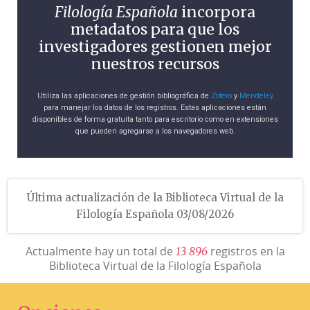
Filología Española
incorpora
metadatos para que los
investigadores gestionen mejor
nuestros recursos
Utiliza las aplicaciones de gestión bibliográfica de
Zotero
y
Mendeley
para manejar los datos de los registros. Estas aplicaciones están
disponibles de forma gratuita tanto para escritorio como en extensiones
que pueden agregarse a los navegadores web.
Última actualización de la Biblioteca Virtual de la
Filología Española 03/08/2026
Actualmente hay un total de
registros en la
1
3
8
9
6
Biblioteca Virtual de la Filología Española