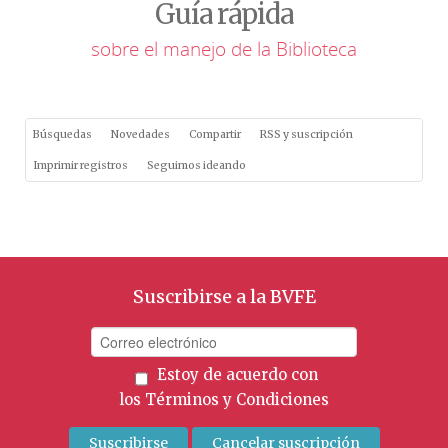
Guía rápida
sobre el manejo de la Biblioteca
Búsquedas
Novedades
Compartir
RSS y suscripción
Imprimir registros
Seguimos ideando
Suscribirse a la BVFE
Estoy de acuerdo con
los
Términos y Condiciones