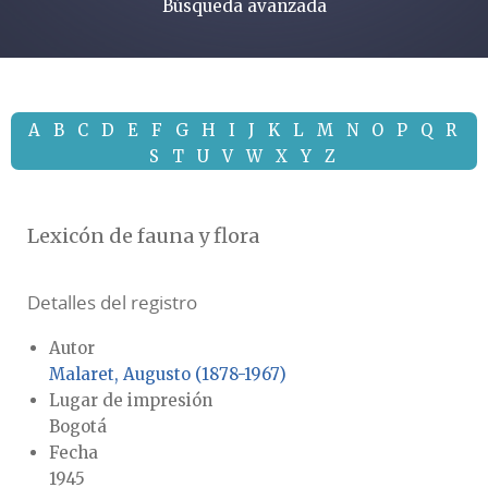
Búsqueda avanzada
A
B
C
D
E
F
G
H
I
J
K
L
M
N
O
P
Q
R
S
T
U
V
W
X
Y
Z
Lexicón de fauna y flora
Detalles del registro
Autor
Malaret, Augusto (1878-1967)
Lugar de impresión
Bogotá
Fecha
1945