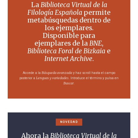
La
Biblioteca Virtual de la
Filología Española
permite
metabúsquedas dentro de
los ejemplares.
Disponible para
ejemplares de la
BNE
,
Biblioteca Foral de Bizkaia
e
Internet Archive
.
Búsqueda avanzada
Accede a la
y haz scroll hasta el campo
Lenguas y variedades
posterior a
. Introduce el término y pulsa en
Buscar
.
NOVEDAD
Ahora la
Biblioteca Virtual de la