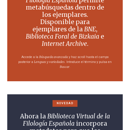
Filología Española
permite
metabúsquedas dentro de
los ejemplares.
Disponible para
ejemplares de la
BNE
,
Biblioteca Foral de Bizkaia
e
Internet Archive
.
Búsqueda avanzada
Accede a la
y haz scroll hasta el campo
Lenguas y variedades
posterior a
. Introduce el término y pulsa en
Buscar
.
NOVEDAD
Ahora la
Biblioteca Virtual de la
Filología Española
incorpora