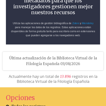
metadatos para que los
investigadores gestionen mejor
nuestros recursos
Utiliza las aplicaciones de gestión bibliográfica de
Zotero
y
Mendeley
para manejar los datos de los registros. Estas aplicaciones están
disponibles de forma gratuita tanto para escritorio como en extensiones
que pueden agregarse a los navegadores web.
Última actualización de la Biblioteca Virtual de la
Filología Española 03/08/2026
Actualmente hay un total de
registros en la
1
3
8
9
6
Biblioteca Virtual de la Filología Española
Opciones