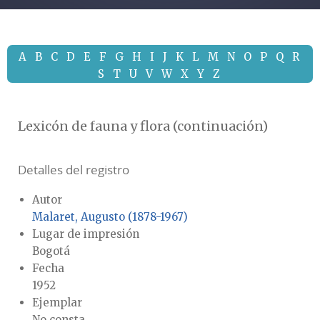
A
B
C
D
E
F
G
H
I
J
K
L
M
N
O
P
Q
R
S
T
U
V
W
X
Y
Z
Lexicón de fauna y flora (continuación)
Detalles del registro
Autor
Malaret, Augusto (1878-1967)
Lugar de impresión
Bogotá
Fecha
1952
Ejemplar
No consta