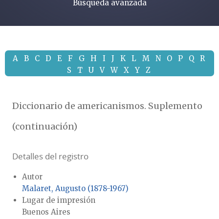
Búsqueda avanzada
A
B
C
D
E
F
G
H
I
J
K
L
M
N
O
P
Q
R
S
T
U
V
W
X
Y
Z
Diccionario de americanismos. Suplemento
(continuación)
Detalles del registro
Autor
Malaret, Augusto (1878-1967)
Lugar de impresión
Buenos Aires