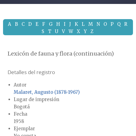
A
B
C
D
E
F
G
H
I
J
K
L
M
N
O
P
Q
R
S
T
U
V
W
X
Y
Z
Lexicón de fauna y flora (continuación)
Detalles del registro
Autor
Malaret, Augusto (1878-1967)
Lugar de impresión
Bogotá
Fecha
1958
Ejemplar
No consta