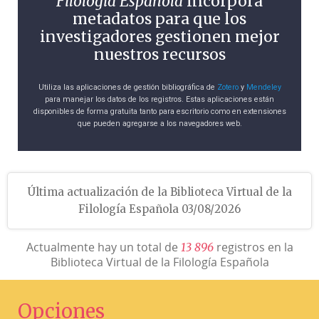
Filología Española
incorpora
metadatos para que los
investigadores gestionen mejor
nuestros recursos
Utiliza las aplicaciones de gestión bibliográfica de
Zotero
y
Mendeley
para manejar los datos de los registros. Estas aplicaciones están
disponibles de forma gratuita tanto para escritorio como en extensiones
que pueden agregarse a los navegadores web.
Última actualización de la Biblioteca Virtual de la
Filología Española 03/08/2026
Actualmente hay un total de
registros en la
1
3
8
9
6
Biblioteca Virtual de la Filología Española
Opciones