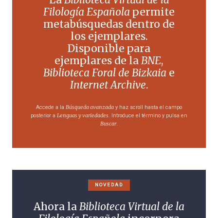
Filología Española
permite
metabúsquedas dentro de
los ejemplares.
Disponible para
ejemplares de la
BNE
,
Biblioteca Foral de Bizkaia
e
Internet Archive
.
Búsqueda avanzada
Accede a la
y haz scroll hasta el campo
Lenguas y variedades
posterior a
. Introduce el término y pulsa en
Buscar
.
NOVEDAD
Ahora la
Biblioteca Virtual de la