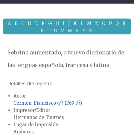
A
B
C
D
E
F
G
H
I
J
K
L
M
N
O
P
Q
R
S
T
U
V
W
X
Y
Z
Sobrino aumentado, o Nuevo diccionario de
las lenguas española, francesa y latina
Detalles del registro
Autor
Cormon, Francisco (¿?-1769-¿?)
Impresor/Editor
Hermanos de Tournes
Lugar de impresión
Amberes