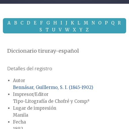
A
B
C
D
E
F
G
H
I
J
K
L
M
N
O
P
Q
R
S
T
U
V
W
X
Y
Z
Diccionario tiruray-español
Detalles del registro
Autor
Bennásar, Guillermo, S. I. (1845-1902)
Impresor/Editor
Tipo-Litografía de Chofré y Comp.ª
Lugar de impresión
Manila
Fecha
1892