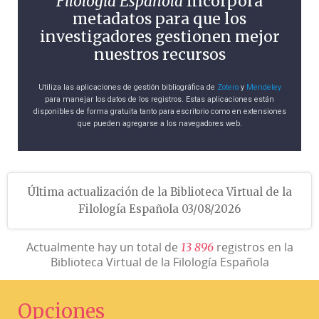
Filología Española
incorpora
metadatos para que los
investigadores gestionen mejor
nuestros recursos
Utiliza las aplicaciones de gestión bibliográfica de
Zotero
y
Mendeley
para manejar los datos de los registros. Estas aplicaciones están
disponibles de forma gratuita tanto para escritorio como en extensiones
que pueden agregarse a los navegadores web.
Última actualización de la Biblioteca Virtual de la
Filología Española 03/08/2026
Actualmente hay un total de
registros en la
1
3
8
9
6
Biblioteca Virtual de la Filología Española
Opciones