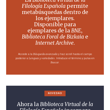
Filología Española
permite
metabúsquedas dentro de
los ejemplares.
Disponible para
ejemplares de la
BNE
,
Biblioteca Foral de Bizkaia
e
Internet Archive
.
Búsqueda avanzada
Accede a la
y haz scroll hasta el campo
Lenguas y variedades
posterior a
. Introduce el término y pulsa en
Buscar
.
NOVEDAD
Ahora la
Biblioteca Virtual de la