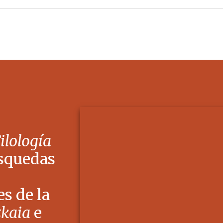
Filología
squedas
s de la
zkaia
e