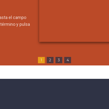
hasta el campo
l término y pulsa
1
2
3
4