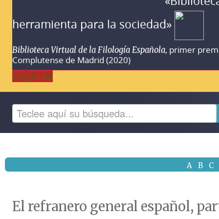
«Bibliotec
herramienta para la sociedad»
, primer prem
Biblioteca Virtual de la Filología Española
Complutense de Madrid (2020)
Toggle Bar
A
B
C
El refranero general español, pa