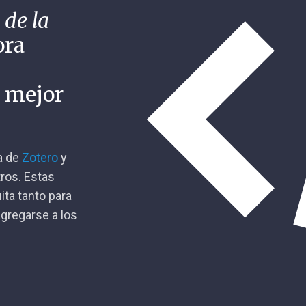
 de la
ora
n mejor
ca de
Zotero
y
tros. Estas
ita tanto para
gregarse a los