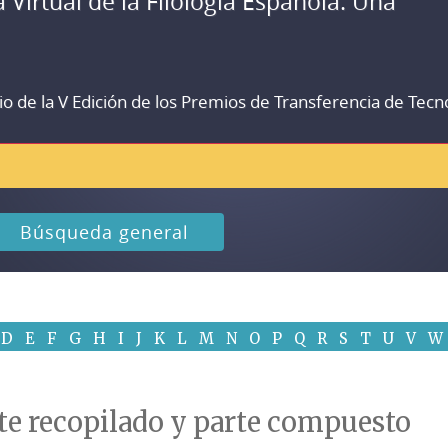
a Virtual de la Filología Española. Una
io de la V Edición de los Premios de Transferencia de Tecn
Búsqueda general
D
E
F
G
H
I
J
K
L
M
N
O
P
Q
R
S
T
U
V
W
rte recopilado y parte compuesto