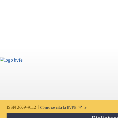
ISSN 2659-9112 |
Cómo se cita la BVFE