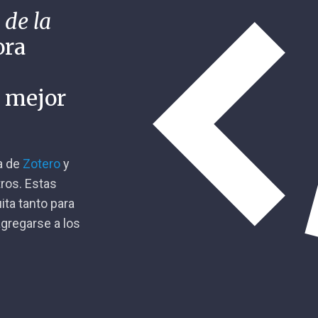
 de la
ora
n mejor
ca de
Zotero
y
tros. Estas
ita tanto para
gregarse a los