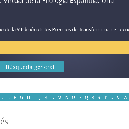
a Virtual de la Filología Española. Una
io de la V Edición de los Premios de Transferencia de Tecn
Búsqueda general
D
E
F
G
H
I
J
K
L
M
N
O
P
Q
R
S
T
U
V
W
cés