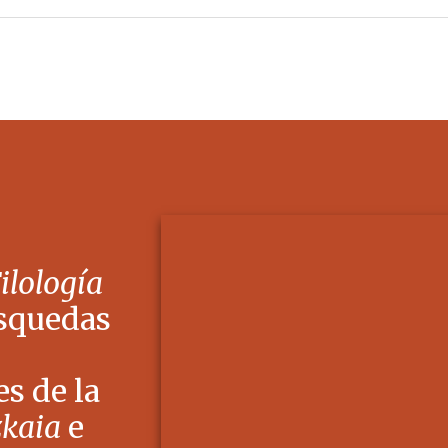
Filología
squedas
s de la
zkaia
e