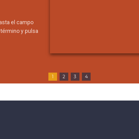
hasta el campo
l término y pulsa
1
2
3
4