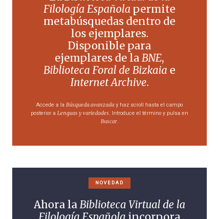
Filología Española
permite
metabúsquedas dentro de
los ejemplares.
Disponible para
ejemplares de la
BNE
,
Biblioteca Foral de Bizkaia
e
Internet Archive
.
Búsqueda avanzada
Accede a la
y haz scroll hasta el campo
Lenguas y variedades
posterior a
. Introduce el término y pulsa en
Buscar
.
NOVEDAD
Ahora la
Biblioteca Virtual de la
Filología Española
incorpora