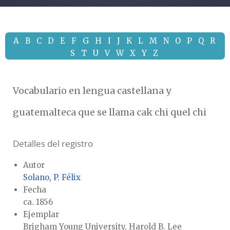
A
B
C
D
E
F
G
H
I
J
K
L
M
N
O
P
Q
R
S
T
U
V
W
X
Y
Z
Vocabulario en lengua castellana y
guatemalteca que se llama cak chi quel chi
Detalles del registro
Autor
Solano, P. Félix
Fecha
ca. 1856
Ejemplar
Brigham Young University, Harold B. Lee