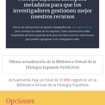
metadatos para que los
investigadores gestionen mejor
nuestros recursos
Utiliza las aplicaciones de gestión bibliográfica de
Zotero
y
Mendeley
para manejar los datos de los registros. Estas aplicaciones están
disponibles de forma gratuita tanto para escritorio como en extensiones
que pueden agregarse a los navegadores web.
Última actualización de la Biblioteca Virtual de la
Filología Española 03/08/2026
Actualmente hay un total de
registros en la
1
3
8
9
6
Biblioteca Virtual de la Filología Española
Opciones