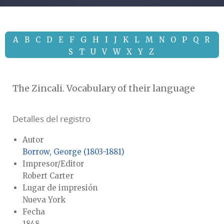
A
B
C
D
E
F
G
H
I
J
K
L
M
N
O
P
Q
R
S
T
U
V
W
X
Y
Z
The Zincali. Vocabulary of their language
Detalles del registro
Autor
Borrow, George (1803-1881)
Impresor/Editor
Robert Carter
Lugar de impresión
Nueva York
Fecha
1848