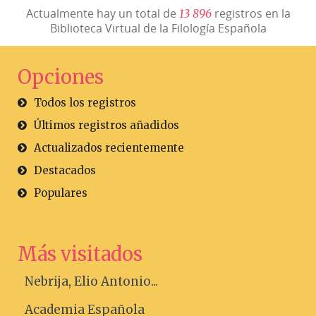
Actualmente hay un total de
registros en la
1
3
8
9
6
Biblioteca Virtual de la Filología Española
Opciones
Todos los registros
Últimos registros añadidos
Actualizados recientemente
Destacados
Populares
Más visitados
Nebrija, Elio Antonio...
Academia Española