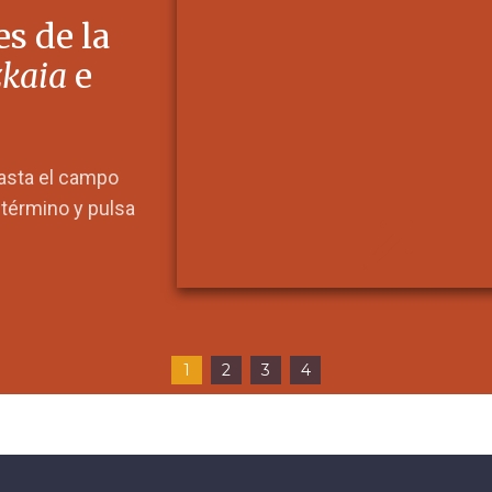
s de la
zkaia
e
hasta el campo
l término y pulsa
1
2
3
4