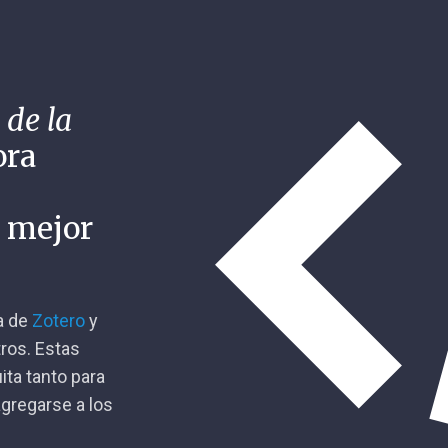
 de la
ora
n mejor
ca de
Zotero
y
tros. Estas
ita tanto para
gregarse a los