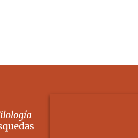
Filología
squedas