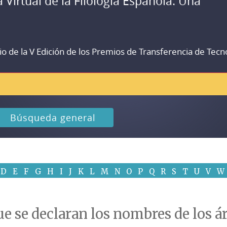
a Virtual de la Filología Española. Una
io de la V Edición de los Premios de Transferencia de Tecn
Búsqueda general
D
E
F
G
H
I
J
K
L
M
N
O
P
Q
R
S
T
U
V
W
e se declaran los nombres de los ár