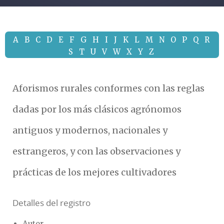
A
B
C
D
E
F
G
H
I
J
K
L
M
N
O
P
Q
R
S
T
U
V
W
X
Y
Z
Aforismos rurales conformes con las reglas
dadas por los más clásicos agrónomos
antiguos y modernos, nacionales y
estrangeros, y con las observaciones y
prácticas de los mejores cultivadores
Detalles del registro
Autor