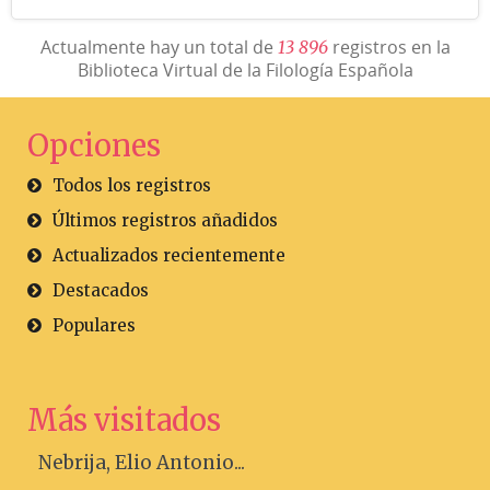
Actualmente hay un total de
registros en la
1
3
8
9
6
Biblioteca Virtual de la Filología Española
Opciones
Todos los registros
Últimos registros añadidos
Actualizados recientemente
Destacados
Populares
Más visitados
Nebrija, Elio Antonio...