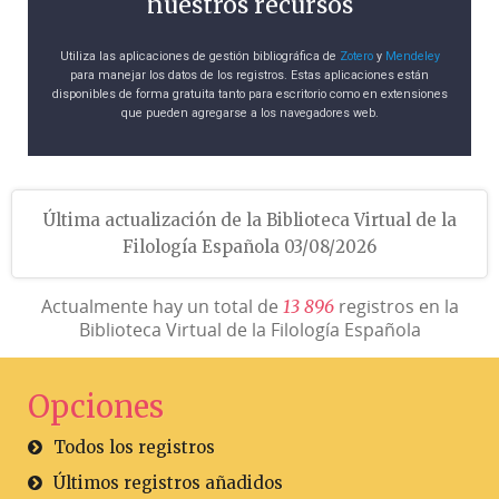
nuestros recursos
Utiliza las aplicaciones de gestión bibliográfica de
Zotero
y
Mendeley
para manejar los datos de los registros. Estas aplicaciones están
disponibles de forma gratuita tanto para escritorio como en extensiones
que pueden agregarse a los navegadores web.
Última actualización de la Biblioteca Virtual de la
Filología Española 03/08/2026
Actualmente hay un total de
registros en la
1
3
8
9
6
Biblioteca Virtual de la Filología Española
Opciones
Todos los registros
Últimos registros añadidos