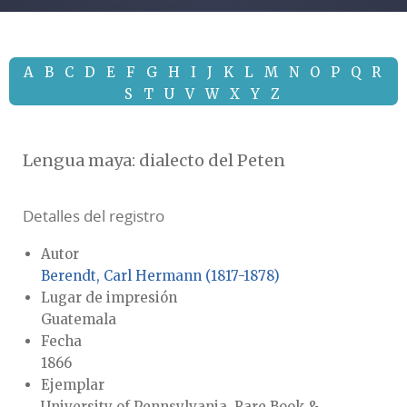
A
B
C
D
E
F
G
H
I
J
K
L
M
N
O
P
Q
R
S
T
U
V
W
X
Y
Z
Lengua maya: dialecto del Peten
Detalles del registro
Autor
Berendt, Carl Hermann (1817-1878)
Lugar de impresión
Guatemala
Fecha
1866
Ejemplar
University of Pennsylvania, Rare Book &