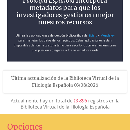
Filología Española
incorpora
metadatos para que los
investigadores gestionen mejor
nuestros recursos
Utiliza las aplicaciones de gestión bibliográfica de
Zotero
y
Mendeley
para manejar los datos de los registros. Estas aplicaciones están
disponibles de forma gratuita tanto para escritorio como en extensiones
que pueden agregarse a los navegadores web.
Última actualización de la Biblioteca Virtual de la
Filología Española 03/08/2026
Actualmente hay un total de
registros en la
1
3
8
9
6
Biblioteca Virtual de la Filología Española
Opciones