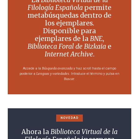
Filología Española
permite
metabúsquedas dentro de
los ejemplares.
Disponible para
ejemplares de la
BNE
,
Biblioteca Foral de Bizkaia
e
Internet Archive
.
Búsqueda avanzada
Accede a la
y haz scroll hasta el campo
Lenguas y variedades
posterior a
. Introduce el término y pulsa en
Buscar
.
NOVEDAD
Ahora la
Biblioteca Virtual de la