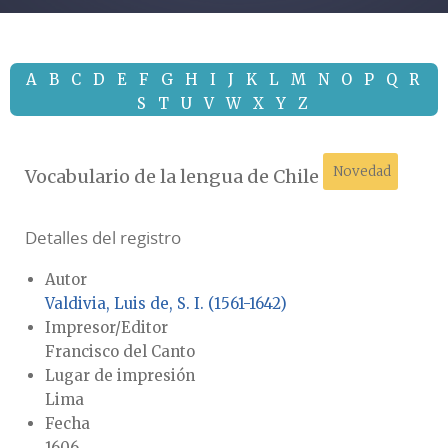
A
B
C
D
E
F
G
H
I
J
K
L
M
N
O
P
Q
R
S
T
U
V
W
X
Y
Z
Novedad
Vocabulario de la lengua de Chile
Detalles del registro
Autor
Valdivia, Luis de, S. I. (1561-1642)
Impresor/Editor
Francisco del Canto
Lugar de impresión
Lima
Fecha
1606