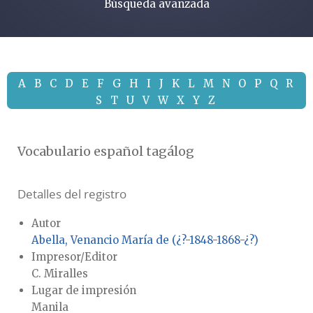
Búsqueda avanzada
A
B
C
D
E
F
G
H
I
J
K
L
M
N
O
P
Q
R
S
T
U
V
W
X
Y
Z
Vocabulario español tagálog
Detalles del registro
Autor
Abella, Venancio María de (¿?-1848-1868-¿?)
Impresor/Editor
C. Miralles
Lugar de impresión
Manila