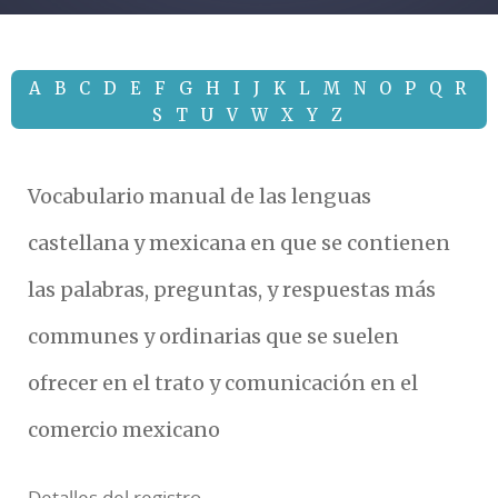
A
B
C
D
E
F
G
H
I
J
K
L
M
N
O
P
Q
R
S
T
U
V
W
X
Y
Z
Vocabulario manual de las lenguas
castellana y mexicana en que se contienen
las palabras, preguntas, y respuestas más
communes y ordinarias que se suelen
ofrecer en el trato y comunicación en el
comercio mexicano