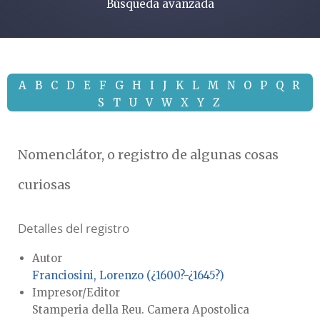
Búsqueda avanzada
A
B
C
D
E
F
G
H
I
J
K
L
M
N
O
P
Q
R
S
T
U
V
W
X
Y
Z
Nomenclátor, o registro de algunas cosas
curiosas
Detalles del registro
Autor
Franciosini, Lorenzo (¿1600?-¿1645?)
Impresor/Editor
Stamperia della Reu. Camera Apostolica