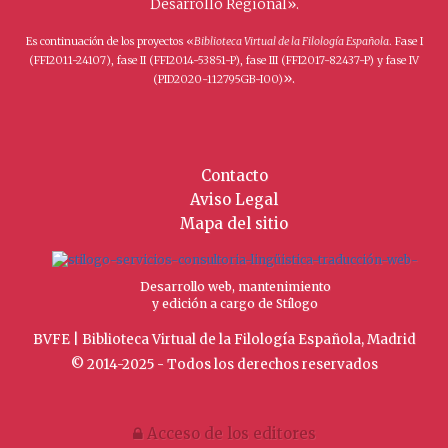
Desarrollo Regional».
Es continuación de los proyectos «
Biblioteca Virtual de la Filología Española
. Fase I
(FFI2011-24107), fase II (FFI2014-53851-P), fase III (FFI2017-82437-P) y fase IV
».
(PID2020-112795GB-I00)
Contacto
Aviso Legal
Mapa del sitio
Desarrollo web, mantenimiento
y edición a cargo de Stílogo
BVFE | Biblioteca Virtual de la Filología Española, Madrid
© 2014-2025 - Todos los derechos reservados
Acceso de los editores