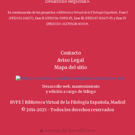
Desarrollo Regional».
Es continuación de los proyectos «
Biblioteca Virtual de la Filología Española
. Fase I
(FFI2011-24107), fase II (FFI2014-53851-P), fase III (FFI2017-82437-P) y fase IV
».
(PID2020-112795GB-I00)
Contacto
Aviso Legal
Mapa del sitio
Desarrollo web, mantenimiento
y edición a cargo de Stílogo
BVFE | Biblioteca Virtual de la Filología Española, Madrid
© 2014-2025 - Todos los derechos reservados
Acceso de los editores