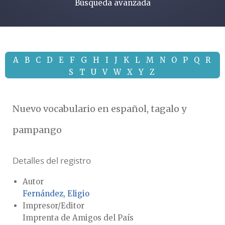
Búsqueda avanzada
A
B
C
D
E
F
G
H
I
J
K
L
M
N
O
P
Q
R
S
T
U
V
W
X
Y
Z
Nuevo vocabulario en español, tagalo y
pampango
Detalles del registro
Autor
Fernández, Eligio
Impresor/Editor
Imprenta de Amigos del País