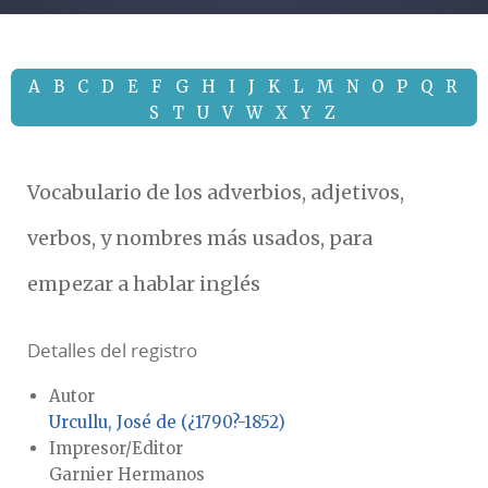
A
B
C
D
E
F
G
H
I
J
K
L
M
N
O
P
Q
R
S
T
U
V
W
X
Y
Z
Vocabulario de los adverbios, adjetivos,
verbos, y nombres más usados, para
empezar a hablar inglés
Detalles del registro
Autor
Urcullu, José de (¿1790?-1852)
Impresor/Editor
Garnier Hermanos