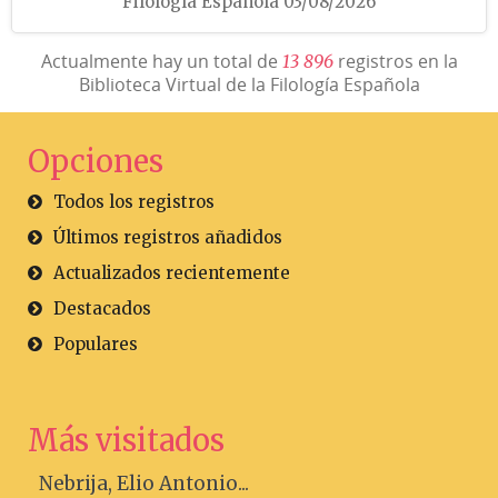
Filología Española 03/08/2026
Actualmente hay un total de
registros en la
1
3
8
9
6
Biblioteca Virtual de la Filología Española
Opciones
Todos los registros
Últimos registros añadidos
Actualizados recientemente
Destacados
Populares
Más visitados
Nebrija, Elio Antonio...