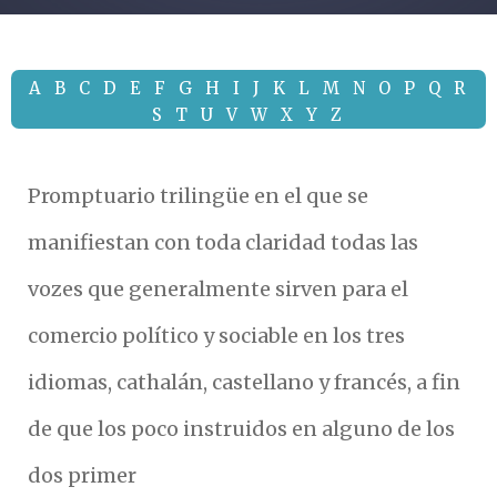
A
B
C
D
E
F
G
H
I
J
K
L
M
N
O
P
Q
R
S
T
U
V
W
X
Y
Z
Promptuario trilingüe en el que se
manifiestan con toda claridad todas las
vozes que generalmente sirven para el
comercio político y sociable en los tres
idiomas, cathalán, castellano y francés, a fin
de que los poco instruidos en alguno de los
dos primer