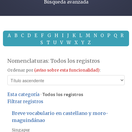
Búsqueda avanzada
A
B
C
D
E
F
G
H
I
J
K
L
M
N
O
P
Q
R
S
T
U
V
W
X
Y
Z
Nomenclaturas: Todos los registros
Ordenar por
(aviso sobre esta funcionalidad)
:
Todos los registros
Esta categoría
·
Filtrar registros
Breve vocabulario en castellano y moro-
maguindánao
Singapur