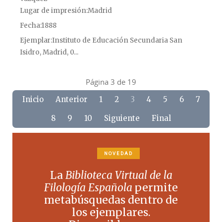
Lugar de impresión
Madrid
Fecha
1888
Ejemplar
Instituto de Educación Secundaria San
Isidro, Madrid, 0...
Página 3 de 19
Inicio
Anterior
1
2
3
4
5
6
7
8
9
10
Siguiente
Final
NOVEDAD
La
Biblioteca Virtual de la
Filología Española
permite
metabúsquedas dentro de
los ejemplares.