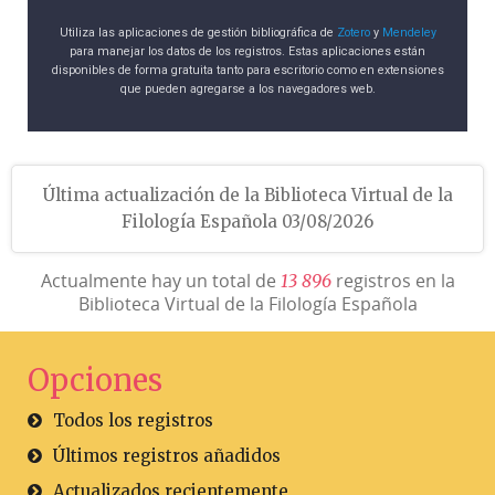
Utiliza las aplicaciones de gestión bibliográfica de
Zotero
y
Mendeley
para manejar los datos de los registros. Estas aplicaciones están
disponibles de forma gratuita tanto para escritorio como en extensiones
que pueden agregarse a los navegadores web.
Última actualización de la Biblioteca Virtual de la
Filología Española 03/08/2026
Actualmente hay un total de
registros en la
1
3
8
9
6
Biblioteca Virtual de la Filología Española
Opciones
Todos los registros
Últimos registros añadidos
Actualizados recientemente