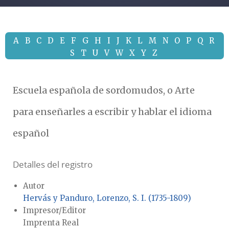
A
B
C
D
E
F
G
H
I
J
K
L
M
N
O
P
Q
R
S
T
U
V
W
X
Y
Z
Escuela española de sordomudos, o Arte
para enseñarles a escribir y hablar el idioma
español
Detalles del registro
Autor
Hervás y Panduro, Lorenzo, S. I. (1735-1809)
Impresor/Editor
Imprenta Real