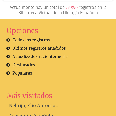
Actualmente hay un total de
registros en la
1
3
8
9
6
Biblioteca Virtual de la Filología Española
Opciones
Todos los registros
Últimos registros añadidos
Actualizados recientemente
Destacados
Populares
Más visitados
Nebrija, Elio Antonio...