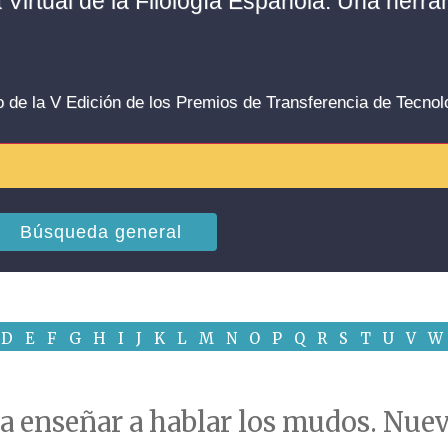
a Virtual de la Filología Española. Una herr
o de la V Edición de los Premios de Transferencia de Tecno
Búsqueda general
D
E
F
G
H
I
J
K
L
M
N
O
P
Q
R
S
T
U
V
W
ara enseñar a hablar los mudos. Nu