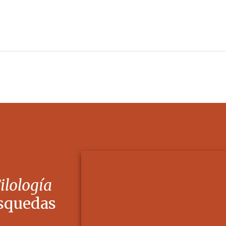
Filología
squedas