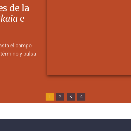
s de la
zkaia
e
hasta el campo
l término y pulsa
1
2
3
4