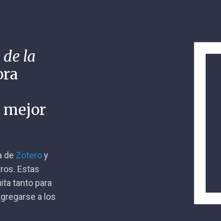
 de la
ora
n mejor
ca de
Zotero
y
tros. Estas
ita tanto para
gregarse a los