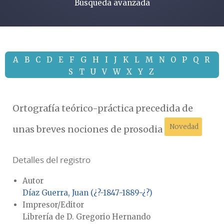
Búsqueda avanzada
A
B
C
D
E
F
G
H
I
J
K
L
M
N
O
P
Q
R
S
T
U
V
W
X
Y
Z
Ortografía teórico-práctica precedida de
Novedad
unas breves nociones de prosodia
Detalles del registro
Autor
Díaz Guerra, Juan (¿?-1847-1889-¿?)
Impresor/Editor
Librería de D. Gregorio Hernando