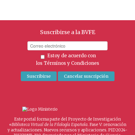
Suscribirse a la BVFE
Estoy de acuerdo con
los
Términos y Condiciones
Este portal forma parte del Proyecto de Investigación
«
Biblioteca Virtual de la Filología Española
. Fase V: renovación
y actualizaciones. Nuevos recursos y aplicaciones. PID2024-