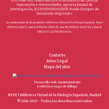
155270NB-I00, financiado por el Ministerio de Ciencia,
Innovación y Universidades, Agencia Estatal de
Investigación, 10.13039/501100011033, Fondo Europeo de
Desarrollo Regional».
Es continuación de los proyectos «
Biblioteca Virtual de la Filología Española
. Fase I
(FFI2011-24107), fase II (FFI2014-53851-P), fase III (FFI2017-82437-P) y fase IV
».
(PID2020-112795GB-I00)
Contacto
Aviso Legal
Mapa del sitio
Desarrollo web, mantenimiento
y edición a cargo de Stílogo
BVFE | Biblioteca Virtual de la Filología Española, Madrid
© 2014-2025 - Todos los derechos reservados