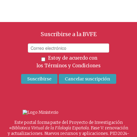
Suscribirse a la BVFE
Estoy de acuerdo con
los
Términos y Condiciones
Este portal forma parte del Proyecto de Investigación
«
Biblioteca Virtual de la Filología Española
. Fase V: renovación
y actualizaciones. Nuevos recursos y aplicaciones. PID2024-