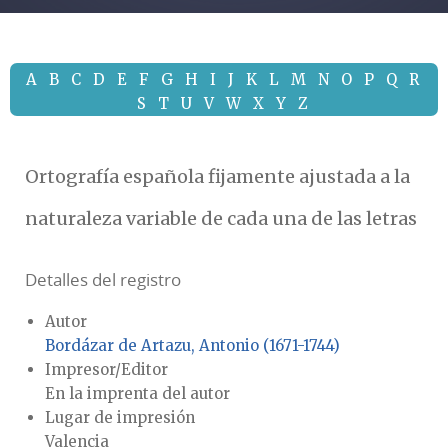
A
B
C
D
E
F
G
H
I
J
K
L
M
N
O
P
Q
R
S
T
U
V
W
X
Y
Z
Ortografía española fijamente ajustada a la
naturaleza variable de cada una de las letras
Detalles del registro
Autor
Bordázar de Artazu, Antonio (1671-1744)
Impresor/Editor
En la imprenta del autor
Lugar de impresión
Valencia