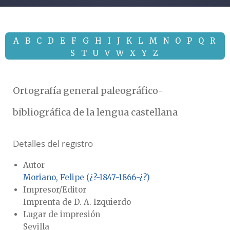
A
B
C
D
E
F
G
H
I
J
K
L
M
N
O
P
Q
R
S
T
U
V
W
X
Y
Z
Ortografía general paleográfico-
bibliográfica de la lengua castellana
Detalles del registro
Autor
Moriano, Felipe (¿?-1847-1866-¿?)
Impresor/Editor
Imprenta de D. A. Izquierdo
Lugar de impresión
Sevilla