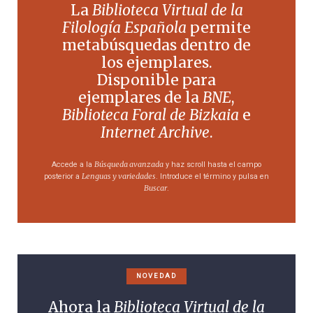
La
Biblioteca Virtual de la
Filología Española
permite
metabúsquedas dentro de
los ejemplares.
Disponible para
ejemplares de la
BNE
,
Biblioteca Foral de Bizkaia
e
Internet Archive
.
Búsqueda avanzada
Accede a la
y haz scroll hasta el campo
Lenguas y variedades
posterior a
. Introduce el término y pulsa en
Buscar
.
NOVEDAD
Ahora la
Biblioteca Virtual de la