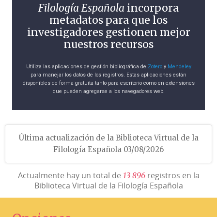
Filología Española
incorpora
metadatos para que los
investigadores gestionen mejor
nuestros recursos
Utiliza las aplicaciones de gestión bibliográfica de
Zotero
y
Mendeley
para manejar los datos de los registros. Estas aplicaciones están
disponibles de forma gratuita tanto para escritorio como en extensiones
que pueden agregarse a los navegadores web.
Última actualización de la Biblioteca Virtual de la
Filología Española 03/08/2026
Actualmente hay un total de
registros en la
1
3
8
9
6
Biblioteca Virtual de la Filología Española