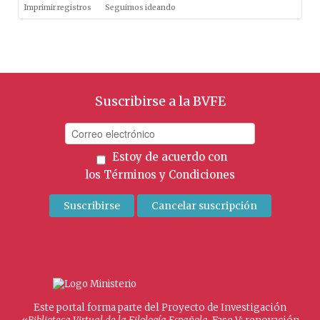
Imprimir registros
Seguimos ideando
Suscribirse a la BVFE
Estoy de acuerdo con
los
Términos y Condiciones
Este portal forma parte del Proyecto de Investigación