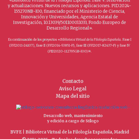
«
Biblioteca Virtual de la Filología Española
. Fase V: renovación
y actualizaciones. Nuevos recursos y aplicaciones. PID2024-
155270NB-I00, financiado por el Ministerio de Ciencia,
Innovación y Universidades, Agencia Estatal de
Investigación, 10.13039/501100011033, Fondo Europeo de
Desarrollo Regional».
Es continuación de los proyectos «
Biblioteca Virtual de la Filología Española
. Fase I
(FFI2011-24107), fase II (FFI2014-53851-P), fase III (FFI2017-82437-P) y fase IV
».
(PID2020-112795GB-I00)
Contacto
Aviso Legal
Mapa del sitio
Desarrollo web, mantenimiento
y edición a cargo de Stílogo
BVFE | Biblioteca Virtual de la Filología Española, Madrid