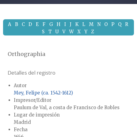
A
B
C
D
E
F
G
H
I
J
K
L
M
N
O
P
Q
R
S
T
U
V
W
X
Y
Z
Orthographia
Detalles del registro
Autor
Mey, Felipe (ca. 1542-1612)
Impresor/Editor
Paulum de Val, a costa de Francisco de Robles
Lugar de impresión
Madrid
Fecha
1656