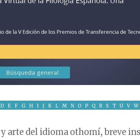
a Virtual de la Filología Española. Una
io de la V Edición de los Premios de Transferencia de Tecn
Búsqueda general
D
E
F
G
H
I
J
K
L
M
N
O
P
Q
R
S
T
U
V
W
 y arte del idioma othomí, breve in