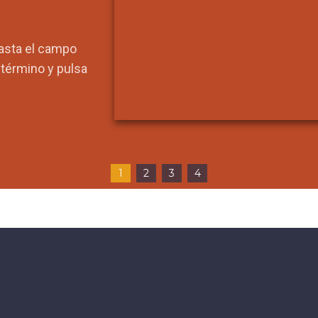
hasta el campo
l término y pulsa
1
2
3
4