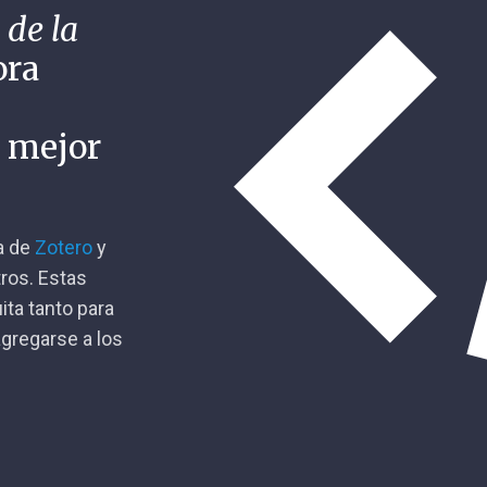
 de la
ora
n mejor
ca de
Zotero
y
tros. Estas
ita tanto para
gregarse a los