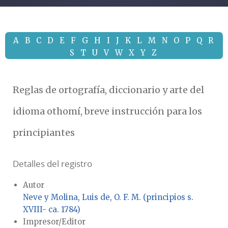
A
B
C
D
E
F
G
H
I
J
K
L
M
N
O
P
Q
R
S
T
U
V
W
X
Y
Z
Reglas de ortografía, diccionario y arte del
idioma othomí, breve instrucción para los
principiantes
Detalles del registro
Autor
Neve y Molina, Luis de, O. F. M. (principios s.
XVIII- ca. 1784)
Impresor/Editor