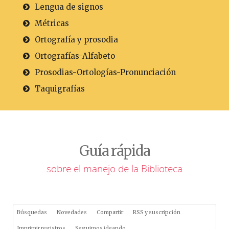
Lengua de signos
Métricas
Ortografía y prosodia
Ortografías-Alfabeto
Prosodias-Ortologías-Pronunciación
Taquigrafías
Guía rápida
sobre el manejo de la Biblioteca
Búsquedas
Novedades
Compartir
RSS y suscripción
Imprimir registros
Seguimos ideando