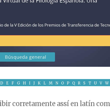
a Virtual de la Filología Española. Una
io de la V Edición de los Premios de Transferencia de Tecn
Búsqueda general
D
E
F
G
H
I
J
K
L
M
N
O
P
Q
R
S
T
U
V
W
ribir corretamente assí en latín co