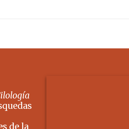
Filología
squedas
s de la