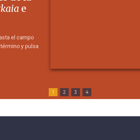
zkaia
e
hasta el campo
l término y pulsa
1
2
3
4