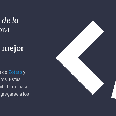
 de la
ora
n mejor
ca de
Zotero
y
tros. Estas
ita tanto para
gregarse a los