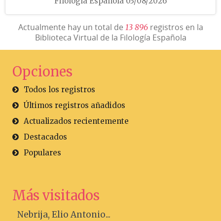
Filología Española 03/08/2026
Actualmente hay un total de
registros en la
1
3
8
9
6
Biblioteca Virtual de la Filología Española
Opciones
Todos los registros
Últimos registros añadidos
Actualizados recientemente
Destacados
Populares
Más visitados
Nebrija, Elio Antonio...