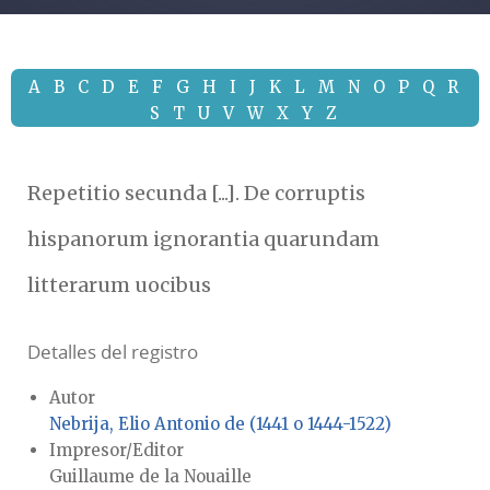
A
B
C
D
E
F
G
H
I
J
K
L
M
N
O
P
Q
R
S
T
U
V
W
X
Y
Z
Repetitio secunda [...]. De corruptis
hispanorum ignorantia quarundam
litterarum uocibus
Detalles del registro
Autor
Nebrija, Elio Antonio de (1441 o 1444-1522)
Impresor/Editor
Guillaume de la Nouaille